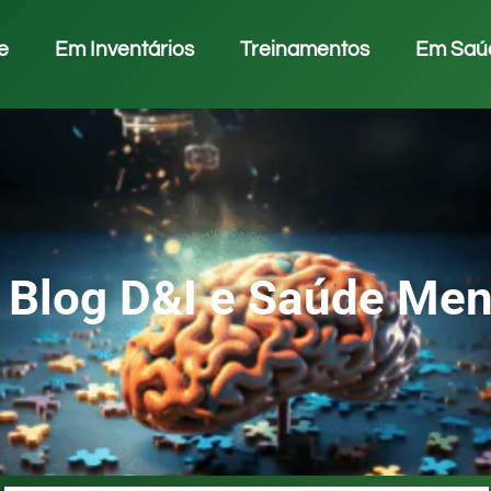
e
Em Inventários
Treinamentos
Em Saú
Blog D&I e Saúde Men