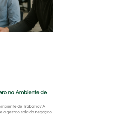
ero no Ambiente de
Ambiente de Trabalho? A
e a gestão saia da negação