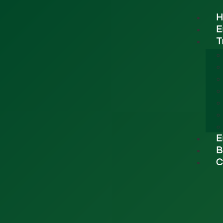
H
E
T
E
B
C