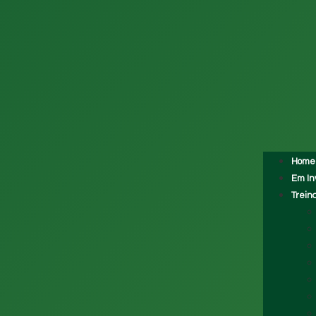
Home
Em In
Trein