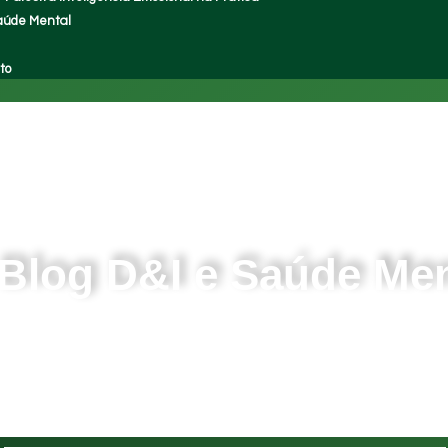
aúde Mental
to
Blog D&I e Saúde Men