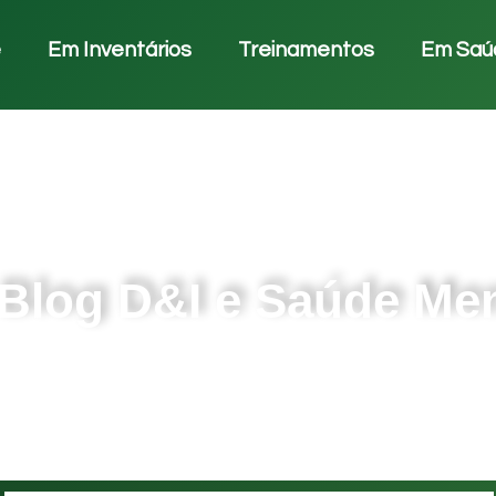
e
Em Inventários
Treinamentos
Em Saú
Blog D&I e Saúde Men